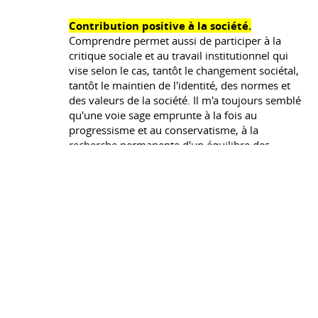
Contribution positive à la société.
Comprendre permet aussi de participer à la
critique sociale et au travail institutionnel qui
vise selon le cas, tantôt le changement sociétal,
tantôt le maintien de l'identité, des normes et
des valeurs de la société. Il m'a toujours semblé
qu'une voie sage emprunte à la fois au
progressisme et au conservatisme, à la
recherche permanente d'un équilibre des
contraires et des contradictions.
26/03/2025 -
CNR'IUT - Congrès national de
la recherche des IUT
- L'apprentissage
salvateur, de l'émergence à la
matérialisation d'un discours de transition
sociétale
(Intervenant)
L'Ecole en général, et l'Enseignement Supérieur
en particulier, ont-ils vocation seulement à
favoriser l'insertion professionnelle des jeunes
?