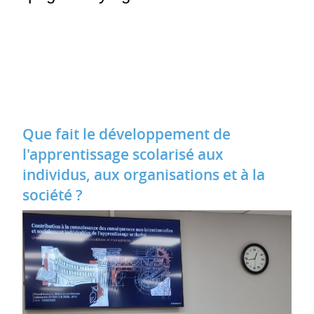
Que fait le développement de
l'apprentissage scolarisé aux
individus, aux organisations et à la
société ?