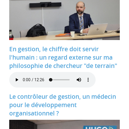
En gestion, le chiffre doit servir
l'humain : un regard externe sur ma
philosophie de chercheur "de terrain"
Le contrôleur de gestion, un médecin
pour le développement
organisationnel ?